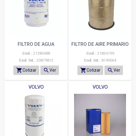
FILTRO DE AGUA
FILTRO DE AIRE PRIMARIO
Cod.:
21380488
Cod.:
21834199
Cod. Int.:
20879812
Cod. Int.:
8149064
shopping_cart
search
shopping_cart
search
Cotizar
Ver
Cotizar
Ver
VOLVO
VOLVO