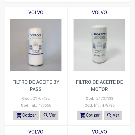
VOLVO
VOLVO
FILTRO DE ACEITE BY
FILTRO DE ACEITE DE
PASS
MOTOR
Cod.:
21707132
Cod.:
21707133
Cod. Int.:
477556
Cod. Int.:
478736
shopping_cart
search
shopping_cart
search
Cotizar
Ver
Cotizar
Ver
VOLVO
VOLVO