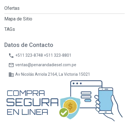
Ofertas
Mapa de Sitio
TAGs
Datos de Contacto
phone
+511 323-8748 +511 323-8801
mail_outline
ventas@penarandadiesel.com.pe
business
Av Nicolás Arriola 2164, La Victoria 15021