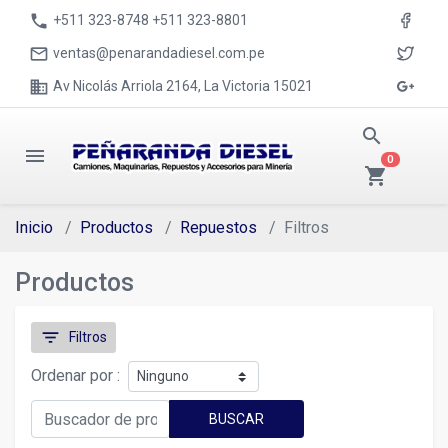
phone
+511 323-8748 +511 323-8801
mail_outline
ventas@penarandadiesel.com.pe
business
Av Nicolás Arriola 2164, La Victoria 15021
search
menu
0
shopping_cart
Inicio
Productos
Repuestos
Filtros
Productos
filter_list
Filtros
Ordenar por :
BUSCAR