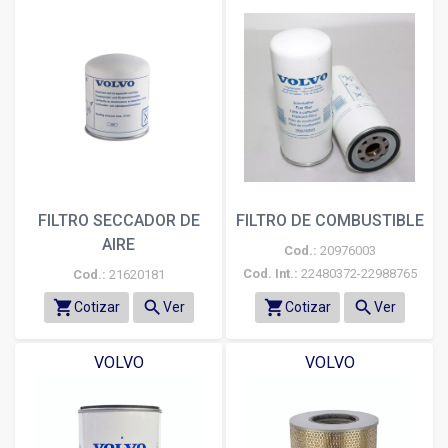
FILTRO SECCADOR DE
FILTRO DE COMBUSTIBLE
AIRE
Cod.:
20976003
Cod. Int.:
22480372-22988765
Cod.:
21620181
shopping_cart
search
shopping_cart
search
Cotizar
Ver
Cotizar
Ver
VOLVO
VOLVO