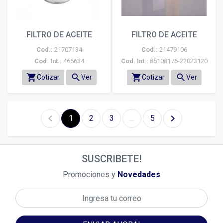
FILTRO DE ACEITE
FILTRO DE ACEITE
Cod.:
21707134
Cod.:
21479106
Cod. Int.:
466634
Cod. Int.:
85108176-22023120
shopping_cart
search
shopping_cart
search
Cotizar
Ver
Cotizar
Ver
chevron_left
chevron_right
1
2
3
...
5
SUSCRIBETE!
Promociones y
Novedades